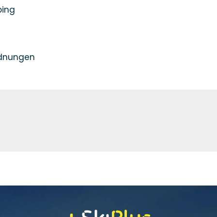
bing
rdnungen