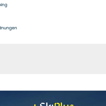
bing
rdnungen